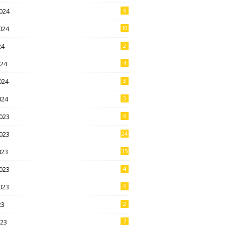
024
6
024
10
24
2
024
4
024
3
024
3
023
6
023
24
023
15
023
4
023
6
23
2
023
7