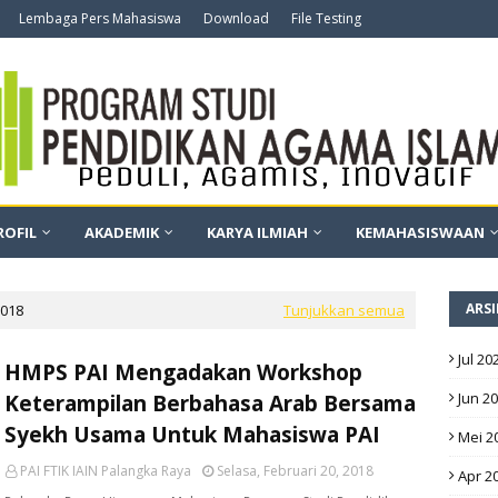
Lembaga Pers Mahasiswa
Download
File Testing
ROFIL
AKADEMIK
KARYA ILMIAH
KEMAHASISWAAN
ARSI
2018
Tunjukkan semua
Jul 20
HMPS PAI Mengadakan Workshop
Jun 2
Keterampilan Berbahasa Arab Bersama
Syekh Usama Untuk Mahasiswa PAI
Mei 2
PAI FTIK IAIN Palangka Raya
Selasa, Februari 20, 2018
Apr 2