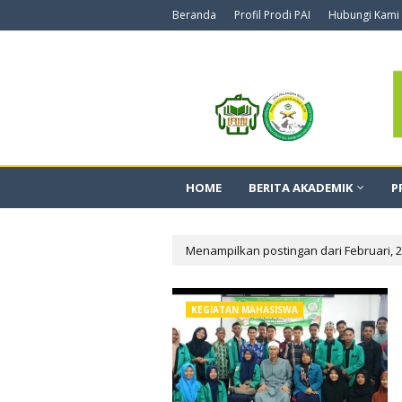
Beranda
Profil Prodi PAI
Hubungi Kami
HOME
BERITA AKADEMIK
P
Menampilkan postingan dari Februari, 
KEGIATAN MAHASISWA