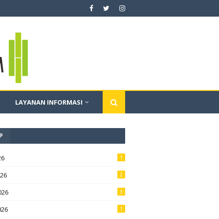
LAYANAN INFORMASI
P
26
1
026
2
026
3
026
1