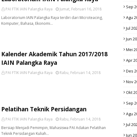
Sep 2
PAI FTIK IAIN Palangka Raya
Jumat, Februari 16, 2018
Agu 2
Laboratorium IAIN Palangka Raya terdiri dari Microteacing,
Komputer, Bahasa, Ekonomi…
Jul 20
Jun 2
Mei 2
Kalender Akademik Tahun 2017/2018
Apr 2
IAIN Palangka Raya
Des 2
PAI FTIK IAIN Palangka Raya
Rabu, Februari 14, 2018
Nov 2
Okt 2
Sep 2
Pelatihan Teknik Persidangan
Agu 2
PAI FTIK IAIN Palangka Raya
Rabu, Februari 14, 2018
Jul 20
Bersiap Menjadi Pemimpin, Mahasiswa PAI Adakan Pelatihan
Teknik Persidangan Kuliah…
Jun 2