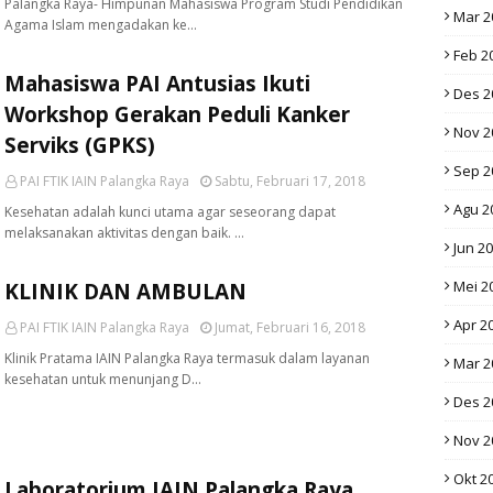
Palangka Raya- Himpunan Mahasiswa Program Studi Pendidikan
Mar 2
Agama Islam mengadakan ke…
Feb 2
Mahasiswa PAI Antusias Ikuti
Des 2
Workshop Gerakan Peduli Kanker
Nov 2
Serviks (GPKS)
Sep 2
PAI FTIK IAIN Palangka Raya
Sabtu, Februari 17, 2018
Agu 2
Kesehatan adalah kunci utama agar seseorang dapat
melaksanakan aktivitas dengan baik. …
Jun 2
Mei 2
KLINIK DAN AMBULAN
Apr 2
PAI FTIK IAIN Palangka Raya
Jumat, Februari 16, 2018
Klinik Pratama IAIN Palangka Raya termasuk dalam layanan
Mar 2
kesehatan untuk menunjang D…
Des 2
Nov 2
Okt 2
Laboratorium IAIN Palangka Raya