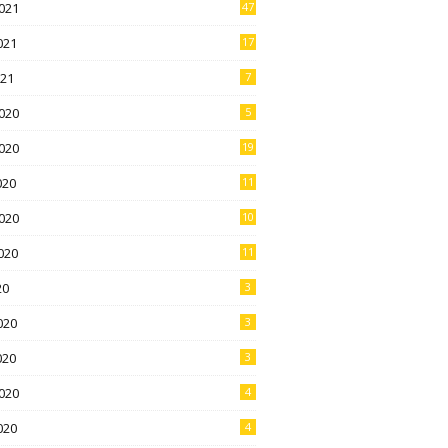
021
47
021
17
021
7
020
5
020
19
020
11
020
10
020
11
20
3
020
3
020
3
020
4
020
4