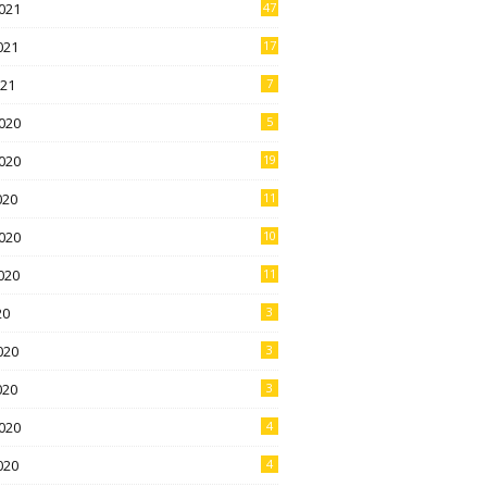
021
47
021
17
021
7
020
5
020
19
020
11
020
10
020
11
20
3
020
3
020
3
020
4
020
4