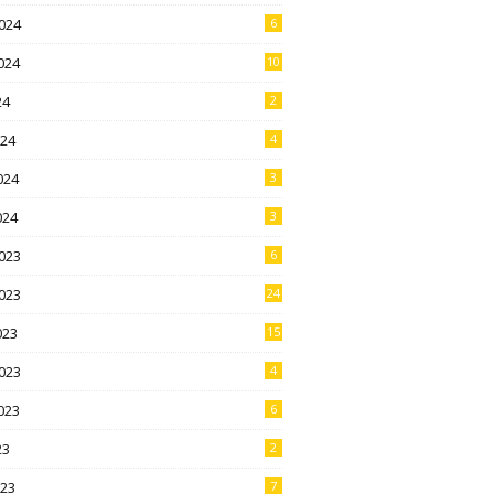
024
6
024
10
24
2
024
4
024
3
024
3
023
6
023
24
023
15
023
4
023
6
23
2
023
7