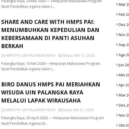
Palangka Raya, 24 Mei 2026 — Himpunan Mahasiswa Program
Mar 2
Studi Pendidikan Agama Islam (…
Feb 2
SHARE AND CARE WITH HMPS PAI:
Des 2
MENUMBUHKAN KEPEDULIAN DAN
Nov 2
KEBERSAMAAN DI PANTI ASUHAN
Sep 2
BERKAH
Agu 2
HMPS PAI UIN PALANGKA RAYA
Selasa, Mei 12, 2026
Palangka Raya, 10 Mei 2026 – Himpunan Mahasiswa Program
Jun 2
Studi Pendidikan Agama Islam (…
Mei 2
BIRO DANUS HMPS PAI MERIAHKAN
Apr 2
WISUDA UIN PALANGKA RAYA
Mar 2
MELALUI LAPAK WIRAUSAHA
Des 2
HMPS PAI UIN PALANGKA RAYA
Jumat, Mei 01, 2026
Nov 2
Palangka Raya, 30 April 2026 — Himpunan Mahasiswa Program
Studi Pendidikan Agama Isl…
Okt 2