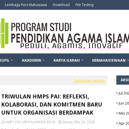
Lembaga Pers Mahasiswa
Download
File Testing
ROFIL
AKADEMIK
KARYA ILMIAH
KEMAHASISWAAN
ARSI
Tunjukkan semua
Jul 20
TRIWULAN HMPS PAI: REFLEKSI,
Jun 2
KOLABORASI, DAN KOMITMEN BARU
UNTUK ORGANISASI BERDAMPAK
Mei 2
HMPS PAI UIN PALANGKA RAYA
Selasa, Mei 26, 2026
Apr 2