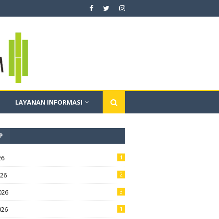
LAYANAN INFORMASI
P
26
1
026
2
026
3
026
1