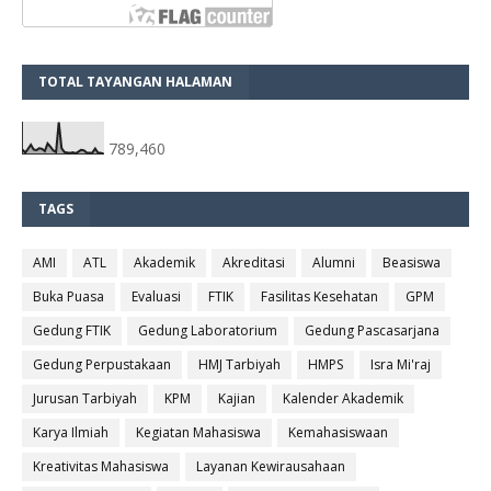
TOTAL TAYANGAN HALAMAN
789,460
TAGS
AMI
ATL
Akademik
Akreditasi
Alumni
Beasiswa
Buka Puasa
Evaluasi
FTIK
Fasilitas Kesehatan
GPM
Gedung FTIK
Gedung Laboratorium
Gedung Pascasarjana
Gedung Perpustakaan
HMJ Tarbiyah
HMPS
Isra Mi'raj
Jurusan Tarbiyah
KPM
Kajian
Kalender Akademik
Karya Ilmiah
Kegiatan Mahasiswa
Kemahasiswaan
Kreativitas Mahasiswa
Layanan Kewirausahaan