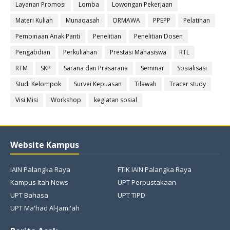
Layanan Promosi
Lomba
Lowongan Pekerjaan
Materi Kuliah
Munaqasah
ORMAWA
PPEPP
Pelatihan
Pembinaan Anak Panti
Penelitian
Penelitian Dosen
Pengabdian
Perkuliahan
Prestasi Mahasiswa
RTL
RTM
SKP
Sarana dan Prasarana
Seminar
Sosialisasi
Studi Kelompok
Survei Kepuasan
Tilawah
Tracer study
Visi Misi
Workshop
kegiatan sosial
Website Kampus
IAIN Palangka Raya
FTIK IAIN Palangka Raya
Kampus Itah News
UPT Perpustakaan
UPT Bahasa
UPT TIPD
UPT Ma'had Al-Jami'ah