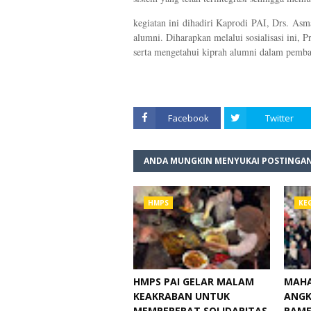
kegiatan ini dihadiri Kaprodi PAI, Drs. Asm
alumni. Diharapkan melalui sosialisasi ini,
serta mengetahui kiprah alumni dalam pemb
Facebook
Twitter
ANDA MUNGKIN MENYUKAI POSTINGAN
HMPS
KE
HMPS PAI GELAR MALAM
MAHA
KEAKRABAN UNTUK
ANGK
MEMPERERAT SOLIDARITAS
PAME