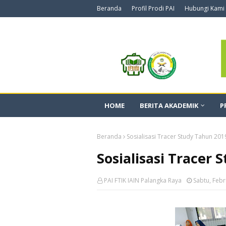
Beranda
Profil Prodi PAI
Hubungi Kami
HOME
BERITA AKADEMIK
P
Beranda
Sosialisasi Tracer Study Tahun 201
Sosialisasi Tracer
PAI FTIK IAIN Palangka Raya
Sabtu, Febr