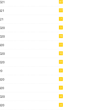
021
47
021
17
021
7
020
5
020
19
020
11
020
10
020
11
20
3
020
3
020
3
020
4
020
4