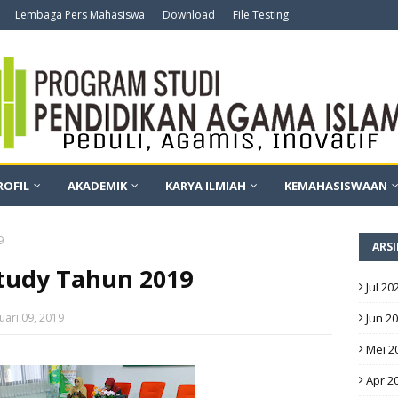
Lembaga Pers Mahasiswa
Download
File Testing
ROFIL
AKADEMIK
KARYA ILMIAH
KEMAHASISWAAN
9
ARSI
 Study Tahun 2019
Jul 20
uari 09, 2019
Jun 2
Mei 2
Apr 2