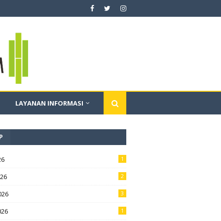
LAYANAN INFORMASI
P
26
1
026
2
026
3
026
1