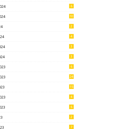
024
6
024
10
24
2
024
4
024
3
024
3
023
6
023
24
023
15
023
4
023
6
23
2
023
7