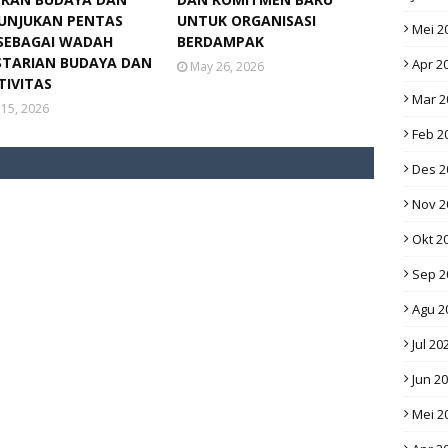
UNJUKAN PENTAS
UNTUK ORGANISASI
Mei 2
 SEBAGAI WADAH
BERDAMPAK
STARIAN BUDAYA DAN
Apr 2
May 26, 2026
TIVITAS
Mar 2
 15, 2026
Feb 2
Des 2
Nov 2
Okt 2
Sep 2
Agu 2
Jul 20
Jun 2
Mei 2