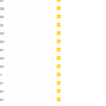
022
022
3
022
9
022
6
021
6
021
12
021
13
021
19
021
18
21
19
021
30
021
32
021
37