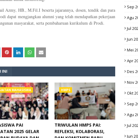
Sep 2
ail Azmy, HB., M.Fil.I beserta jajarannya, dosen, tendik dan para
 Prodi dapat mengjangkau alumni yang telah mendapatkan pekerjaan
Agu 2
angunan masyarakat, serta pembaharuan kurikulum di Prodi.
Jul 20
Jun 2
Mei 2
Apr 2
 INI
Des 2
Nov 2
GIATAN MAHASISWA
HMPS
Okt 2
Sep 2
Agu 2
SISWA PAI
TRIWULAN HMPS PAI:
Jul 20
ATAN 2025 GELAR
REFLEKSI, KOLABORASI,
Jun 2
RAN BUDAYA DAN
DAN KOMITMEN BARU