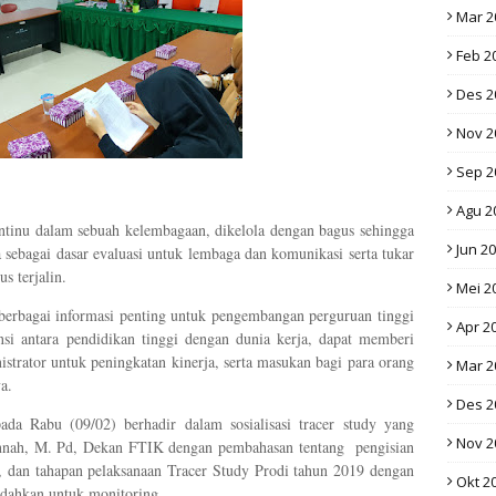
Mar 2
Feb 2
Des 2
Nov 2
Sep 2
Agu 2
ntinu dalam sebuah kelembagaan, dikelola dengan bagus sehingga
Jun 2
sebagai dasar evaluasi untuk lembaga dan komunikasi serta tukar
us terjalin.
Mei 2
berbagai informasi penting untuk pengembangan perguruan tinggi
Apr 2
nsi antara pendidikan tinggi dengan dunia kerja, dapat memberi
trator untuk peningkatan kinerja, serta masukan bagi para orang
Mar 2
a.
Des 2
a Rabu (09/02) berhadir dalam sosialisasi tracer study yang
Nov 2
ennah, M. Pd, Dekan FTIK dengan pembahasan tentang pengisian
te, dan tahapan pelaksanaan Tracer Study Prodi tahun 2019 dengan
Okt 2
mudahkan untuk monitoring.