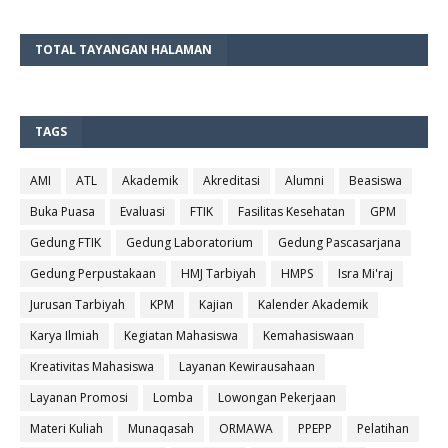
TOTAL TAYANGAN HALAMAN
TAGS
AMI
ATL
Akademik
Akreditasi
Alumni
Beasiswa
Buka Puasa
Evaluasi
FTIK
Fasilitas Kesehatan
GPM
Gedung FTIK
Gedung Laboratorium
Gedung Pascasarjana
Gedung Perpustakaan
HMJ Tarbiyah
HMPS
Isra Mi'raj
Jurusan Tarbiyah
KPM
Kajian
Kalender Akademik
Karya Ilmiah
Kegiatan Mahasiswa
Kemahasiswaan
Kreativitas Mahasiswa
Layanan Kewirausahaan
Layanan Promosi
Lomba
Lowongan Pekerjaan
Materi Kuliah
Munaqasah
ORMAWA
PPEPP
Pelatihan