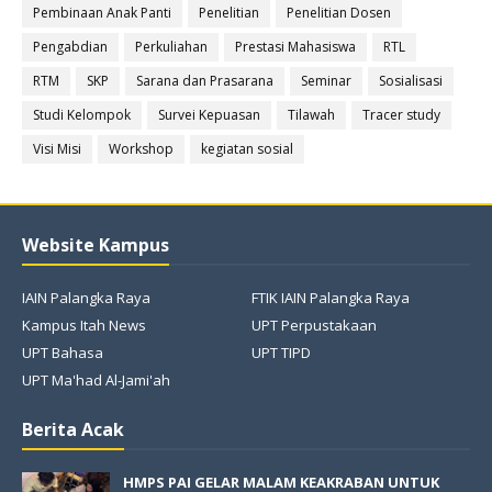
Pembinaan Anak Panti
Penelitian
Penelitian Dosen
Pengabdian
Perkuliahan
Prestasi Mahasiswa
RTL
RTM
SKP
Sarana dan Prasarana
Seminar
Sosialisasi
Studi Kelompok
Survei Kepuasan
Tilawah
Tracer study
Visi Misi
Workshop
kegiatan sosial
Website Kampus
IAIN Palangka Raya
FTIK IAIN Palangka Raya
Kampus Itah News
UPT Perpustakaan
UPT Bahasa
UPT TIPD
UPT Ma'had Al-Jami'ah
Berita Acak
HMPS PAI GELAR MALAM KEAKRABAN UNTUK