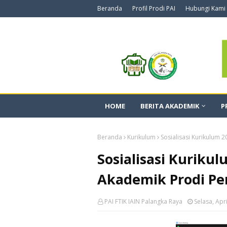
Beranda
Profil Prodi PAI
Hubungi Kami
HOME
BERITA AKADEMIK
P
Beranda
Kurikulum
Sosialisasi Kurikulum 
Sosialisasi Kuriku
Akademik Prodi Pe
PAI FTIK IAIN Palangka Raya
Selasa, Apr