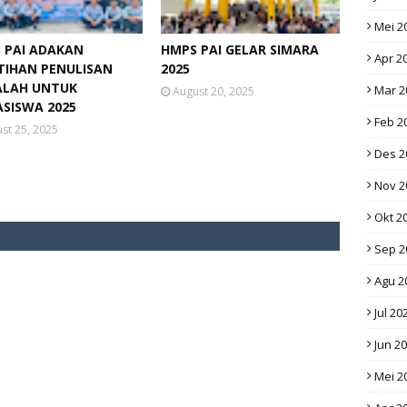
Mei 2
 PAI ADAKAN
HMPS PAI GELAR SIMARA
Apr 2
TIHAN PENULISAN
2025
LAH UNTUK
Mar 2
August 20, 2025
SISWA 2025
Feb 2
st 25, 2025
Des 2
Nov 2
Okt 2
Sep 2
Agu 2
Jul 20
Jun 2
Mei 2