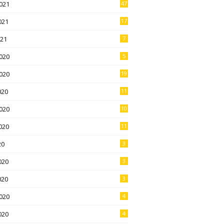
021
47
021
17
021
7
020
5
020
19
020
11
020
10
020
11
20
3
020
3
020
3
020
4
020
4