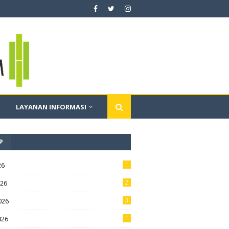
LAYANAN INFORMASI
P
26
1
026
2
026
3
026
1