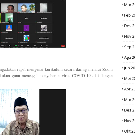
Mar 2
Feb 2
Des 2
Nov 2
Sep 2
Agu 2
Jun 2
gadakan rapat mengenai kurikulum secara daring melalui Zoom
ilakukan guna mencegah penyebaran virus COVID-19 di kalangan
Mei 2
Apr 2
Mar 2
Des 2
Nov 2
Okt 2