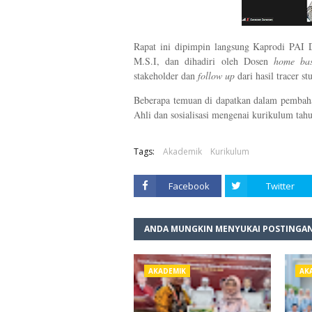
Rapat ini dipimpin langsung Kaprodi PAI D
M.S.I, dan dihadiri oleh Dosen
home ba
stakeholder dan
follow up
dari hasil tracer s
Beberapa temuan di dapatkan dalam pembahas
Ahli dan sosialisasi mengenai kurikulum ta
Tags:
Akademik
Kurikulum
Facebook
Twitter
ANDA MUNGKIN MENYUKAI POSTINGAN
AKADEMIK
AK