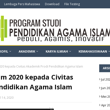
Lembaga Pers Mahasiswa
Download
File Testing
ROFIL
AKADEMIK
KARYA ILMIAH
KEMAHASISWAAN
2020 kepada Civitas Akademik Prodi Pendidikan Agama Islam
ARSI
lum 2020 kepada Civitas
Jul 20
ndidikan Agama Islam
Jun 2
Mei 2
il 14, 2020
Apr 2