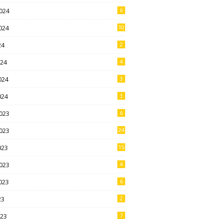
024
6
024
10
24
2
024
4
024
3
024
3
023
6
023
24
023
15
023
4
023
6
23
2
023
7