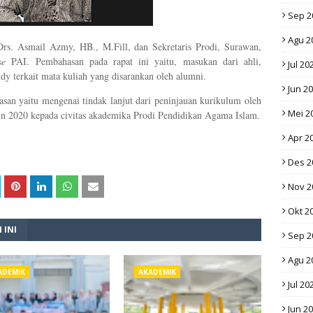
Sep 2
Agu 2
rs. Asmail Azmy, HB., M.Fill, dan Sekretaris Prodi, Surawan,
se
PAI. Pembahasan pada rapat ini yaitu, masukan dari ahli,
Jul 20
tudy terkait mata kuliah yang disarankan oleh alumni.
Jun 2
an yaitu mengenai tindak lanjut dari peninjauan kurikulum oleh
Mei 2
hun 2020 kepada civitas akademika Prodi Pendidikan Agama Islam.
Apr 2
Des 2
Nov 2
Okt 2
 INI
Sep 2
Agu 2
ADEMIK
AKADEMIK
Jul 20
Jun 2