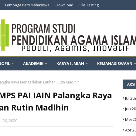
Lembaga Pers Mahasiswa
Download
File Testing
ROFIL
AKADEMIK
KARYA ILMIAH
KEMAHASISWAAN
langka Raya Mengadakan Latihan Rutin Madihin
ARSI
MPS PAI IAIN Palangka Raya
Jul 20
an Rutin Madihin
Jun 2
Mei 2
t 20, 2020
Apr 2