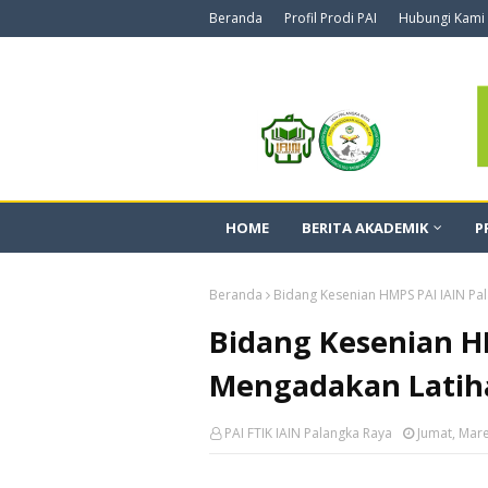
Beranda
Profil Prodi PAI
Hubungi Kami
HOME
BERITA AKADEMIK
P
Beranda
Bidang Kesenian HMPS PAI IAIN Pa
Bidang Kesenian H
Mengadakan Latih
PAI FTIK IAIN Palangka Raya
Jumat, Mare