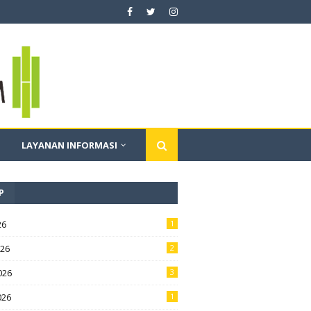
LAYANAN INFORMASI
P
26
1
026
2
026
3
026
1