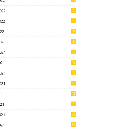
022
022
3
022
9
022
6
021
6
021
12
021
13
021
19
021
18
21
19
021
30
021
32
021
37