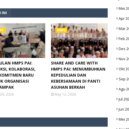
Mei 2
 INI
Apr 2
Mar 2
PS
HMPS
Feb 2
Des 2
Nov 2
ULAN HMPS PAI:
SHARE AND CARE WITH
KSI, KOLABORASI,
HMPS PAI: MENUMBUHKAN
Okt 2
KOMITMEN BARU
KEPEDULIAN DAN
Sep 2
K ORGANISASI
KEBERSAMAAN DI PANTI
AMPAK
ASUHAN BERKAH
Agu 2
26, 2026
May 12, 2026
Jul 20
Jun 2
Mei 2