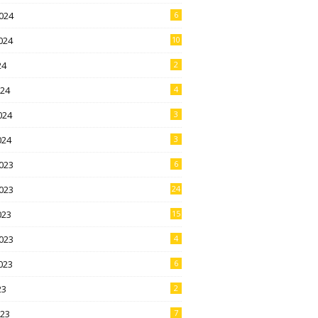
024
6
024
10
24
2
024
4
024
3
024
3
023
6
023
24
023
15
023
4
023
6
23
2
023
7