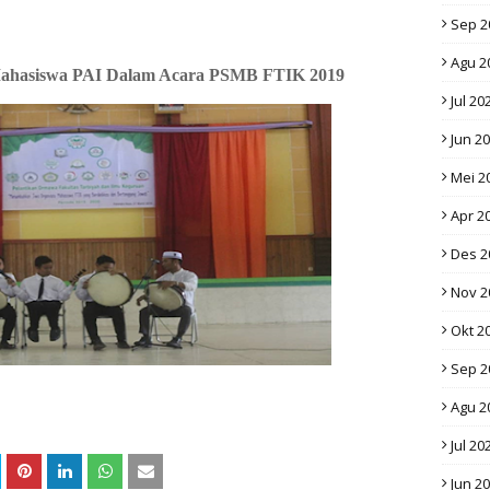
Sep 2
Agu 2
Mahasiswa PAI Dalam Acara PSMB FTIK 2019
Jul 20
Jun 2
Mei 2
Apr 2
Des 2
Nov 2
Okt 2
Sep 2
Agu 2
Jul 20
Jun 2