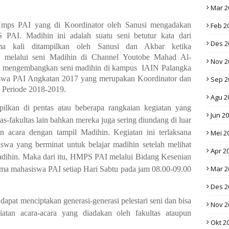
Mar 2
Hmps PAI yang di Koordinator oleh Sanusi mengadakan
Feb 2
 PAI. Madihin ini adalah suatu seni betutur kata dari
Des 2
ama kali ditampilkan oleh Sanusi dan Akbar ketika
melalui seni Madihin di Channel Youtobe Mahad Al-
Nov 2
dua mengembangkan seni madihin di kampus
IAIN Palangka
iswa PAI Angkatan 2017 yang merupakan Koordinator dan
Sep 2
 Periode 2018-2019.
Agu 2
ilkan di pentas atau beberapa rangkaian kegiatan yang
Jun 2
s-fakultas lain bahkan mereka juga sering diundang di luar
 acara dengan tampil Madihin. Kegiatan ini terlaksana
Mei 2
swa yang berminat untuk belajar madihin setelah melihat
Apr 2
adihin. Maka dari itu, HMPS PAI melalui Bidang Kesenian
Mar 2
ama mahasiswa PAI setiap Hari Sabtu pada jam 08.00-09.00
Des 2
apat menciptakan generasi-generasi pelestari seni dan bisa
Nov 2
iatan acara-acara yang diadakan oleh fakultas
ataupun
Okt 2