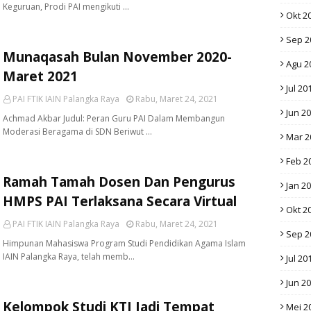
Keguruan, Prodi PAI mengikuti …
Okt 2
Sep 2
Munaqasah Bulan November 2020-
Agu 2
Maret 2021
Jul 20
PAI FTIK IAIN Palangka Raya
Rabu, Maret 24, 2021
Jun 2
Achmad Akbar Judul: Peran Guru PAI Dalam Membangun
Moderasi Beragama di SDN Beriwut …
Mar 2
Feb 2
Ramah Tamah Dosen Dan Pengurus
Jan 2
HMPS PAI Terlaksana Secara Virtual
Okt 2
PAI FTIK IAIN Palangka Raya
Rabu, Maret 24, 2021
Sep 2
Himpunan Mahasiswa Program Studi Pendidikan Agama Islam
IAIN Palangka Raya, telah memb…
Jul 20
Jun 2
Kelompok Studi KTI Jadi Tempat
Mei 2