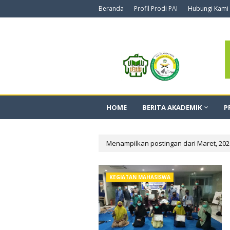
Beranda
Profil Prodi PAI
Hubungi Kami
HOME
BERITA AKADEMIK
P
Menampilkan postingan dari Maret, 202
KEGIATAN MAHASISWA