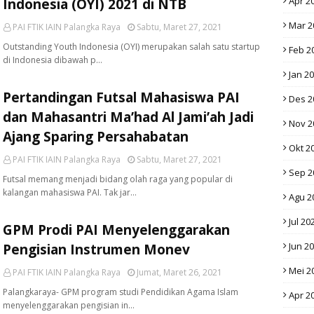
Apr 2
Indonesia (OYI) 2021 di NTB
Mar 2
PAI FTIK IAIN Palangka Raya
Sabtu, Maret 27, 2021
Outstanding Youth Indonesia (OYI) merupakan salah satu startup
Feb 2
di Indonesia dibawah p…
Jan 2
Pertandingan Futsal Mahasiswa PAI
Des 2
dan Mahasantri Ma’had Al Jami’ah Jadi
Nov 2
Ajang Sparing Persahabatan
Okt 2
PAI FTIK IAIN Palangka Raya
Sabtu, Maret 27, 2021
Sep 2
Futsal memang menjadi bidang olah raga yang popular di
kalangan mahasiswa PAI. Tak jar…
Agu 2
Jul 20
GPM Prodi PAI Menyelenggarakan
Jun 2
Pengisian Instrumen Monev
Mei 2
PAI FTIK IAIN Palangka Raya
Jumat, Maret 26, 2021
Palangkaraya- GPM program studi Pendidikan Agama Islam
Apr 2
menyelenggarakan pengisian in…