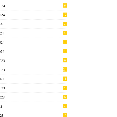
024
6
024
10
24
2
024
4
024
3
024
3
023
6
023
24
023
15
023
4
023
6
23
2
023
7