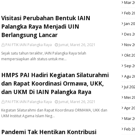
Mar 2
Feb 2
Visitasi Perubahan Bentuk IAIN
Jan 2
Palangka Raya Menjadi UIN
Berlangsung Lancar
Des 2
Nov 2
PAI FTIK IAIN Palangka Raya
Jumat, Maret 26, 2021
Sejak satu tahun terakhir, IAIN Palangka Raya telah
Okt 2
mempersiapkan alih status untuk me…
Sep 2
HMPS PAI Hadiri Kegiatan Silaturahmi
Agu 2
dan Rapat Koordinasi Ormawa, UKK,
Jul 20
dan UKM Di IAIN Palangka Raya
Mei 2
PAI FTIK IAIN Palangka Raya
Jumat, Maret 26, 2021
Apr 2
Kegiatan Silaturahmi dan Rapat Koordinasi ORMAWA, UKK dan
UKM Institut Agama Islam Neg…
Mar 2
Feb 2
Pandemi Tak Hentikan Kontribusi