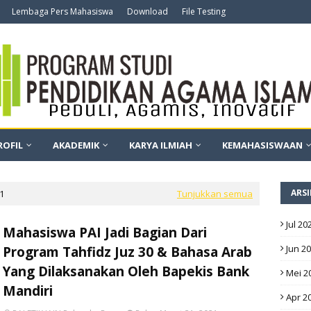
Lembaga Pers Mahasiswa
Download
File Testing
ROFIL
AKADEMIK
KARYA ILMIAH
KEMAHASISWAAN
ARSI
1
Tunjukkan semua
Jul 20
Mahasiswa PAI Jadi Bagian Dari
Jun 2
Program Tahfidz Juz 30 & Bahasa Arab
Yang Dilaksanakan Oleh Bapekis Bank
Mei 2
Mandiri
Apr 2