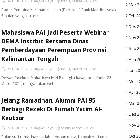
PAI FTIK IAIN Palangka Raya
Rabu, Maret 31, 2021
Mar 2
Badan Pembina Kerohanian Islam (Bapeknis) Bank Mandiri sejak
Feb 2
5 bulan yang lalu tela…
Des 2
Mahasiswa PAI Jadi Peserta Webinar
Nov 2
DEMA Institut Bersama Dinas
Sep 2
Pemberdayaan Perempuan Provinsi
Kalimantan Tengah
Agu 2
PAI FTIK IAIN Palangka Raya
Rabu, Maret 31, 2021
Jun 2
Dewan Eksekutif Mahasiswa IAIN Palangka Raya pada Kamis 25
Mei 2
Maret 2021, mengadakan webi…
Apr 2
Jelang Ramadhan, Alumni PAI 95
Mar 2
Berbagi Rezeki Di Rumah Yatim Al-
Des 2
Kautsar
Nov 2
PAI FTIK IAIN Palangka Raya
Senin, Maret 29, 2021
Okt 2
Bulan suci ramadhan sudah didepan mata, banyak dari umat