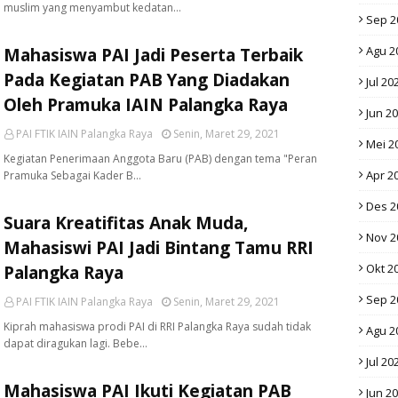
muslim yang menyambut kedatan…
Sep 2
Agu 2
Mahasiswa PAI Jadi Peserta Terbaik
Pada Kegiatan PAB Yang Diadakan
Jul 20
Oleh Pramuka IAIN Palangka Raya
Jun 2
PAI FTIK IAIN Palangka Raya
Senin, Maret 29, 2021
Mei 2
Kegiatan Penerimaan Anggota Baru (PAB) dengan tema "Peran
Apr 2
Pramuka Sebagai Kader B…
Des 2
Suara Kreatifitas Anak Muda,
Nov 2
Mahasiswi PAI Jadi Bintang Tamu RRI
Okt 2
Palangka Raya
Sep 2
PAI FTIK IAIN Palangka Raya
Senin, Maret 29, 2021
Kiprah mahasiswa prodi PAI di RRI Palangka Raya sudah tidak
Agu 2
dapat diragukan lagi. Bebe…
Jul 20
Mahasiswa PAI Ikuti Kegiatan PAB
Jun 2