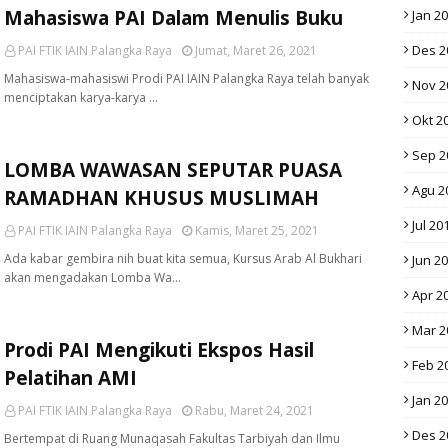
Mahasiswa PAI Dalam Menulis Buku
Jan 2
Des 2
PAI FTIK IAIN Palangka Raya
Jumat, Maret 26, 2021
Mahasiswa-mahasiswi Prodi PAI IAIN Palangka Raya telah banyak
Nov 2
menciptakan karya-karya …
Okt 2
Sep 2
LOMBA WAWASAN SEPUTAR PUASA
Agu 2
RAMADHAN KHUSUS MUSLIMAH
Jul 20
PAI FTIK IAIN Palangka Raya
Kamis, Maret 25, 2021
Ada kabar gembira nih buat kita semua, Kursus Arab Al Bukhari
Jun 2
akan mengadakan Lomba Wa…
Apr 2
Mar 2
Prodi PAI Mengikuti Ekspos Hasil
Feb 2
Pelatihan AMI
Jan 2
PAI FTIK IAIN Palangka Raya
Rabu, Maret 24, 2021
Des 2
Bertempat di Ruang Munaqasah Fakultas Tarbiyah dan Ilmu