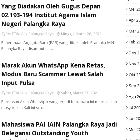
Yang Diadakan Oleh Gugus Depan
Mei 2
02.193-194 Institut Agama Islam
Apr 2
Negeri Palangka Raya
Mar 2
PAI FTIK IAIN Palangka Raya
Minggu, Maret 28, 2021
Feb 2
Penerimaan Anggota Baru (PAB) yang dibuka oleh Pramuka IAIN
Palangka Raya disambut ant…
Des 2
Nov 2
Marak Akun WhatsApp Kena Retas,
Modus Baru Scammer Lewat Salah
Okt 2
Input Pulsa
Sep 2
PAI FTIK IAIN Palangka Raya
Sabtu, Maret 27, 2021
Agu 2
Peretasan Akun WhatsApp yang terjadi baru-baru ini meresahkan
Jul 20
masyarakat. Kali ini sca…
Jun 2
Mahasiswa PAI IAIN Palangka Raya Jadi
Mei 2
Delegansi Outstanding Youth