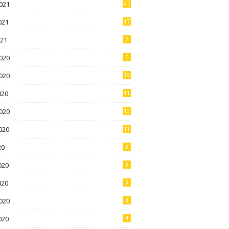
021
47
021
17
021
7
020
5
020
19
020
11
020
10
020
11
20
3
020
3
020
3
020
4
020
4