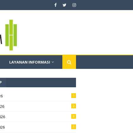
LAYANAN INFORMASI
P
26
1
026
2
026
3
026
1