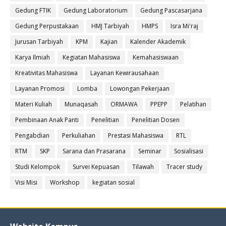
Gedung FTIK
Gedung Laboratorium
Gedung Pascasarjana
Gedung Perpustakaan
HMJ Tarbiyah
HMPS
Isra Mi'raj
Jurusan Tarbiyah
KPM
Kajian
Kalender Akademik
Karya Ilmiah
Kegiatan Mahasiswa
Kemahasiswaan
Kreativitas Mahasiswa
Layanan Kewirausahaan
Layanan Promosi
Lomba
Lowongan Pekerjaan
Materi Kuliah
Munaqasah
ORMAWA
PPEPP
Pelatihan
Pembinaan Anak Panti
Penelitian
Penelitian Dosen
Pengabdian
Perkuliahan
Prestasi Mahasiswa
RTL
RTM
SKP
Sarana dan Prasarana
Seminar
Sosialisasi
Studi Kelompok
Survei Kepuasan
Tilawah
Tracer study
Visi Misi
Workshop
kegiatan sosial