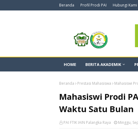
Beranda
Profil Prodi PAI
Hubungi Kami
HOME
BERITA AKADEMIK
P
Beranda
Prestasi Mahasiswa
Mahasiswi Pr
Mahasiswi Prodi PA
Waktu Satu Bulan
PAI FTIK IAIN Palangka Raya
Minggu, Se