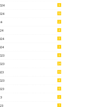
024
6
024
10
24
2
024
4
024
3
024
3
023
6
023
24
023
15
023
4
023
6
23
2
023
7