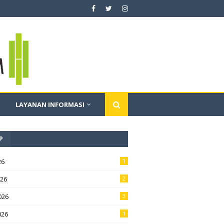
LAYANAN INFORMASI
P
26
1
026
2
026
3
026
1