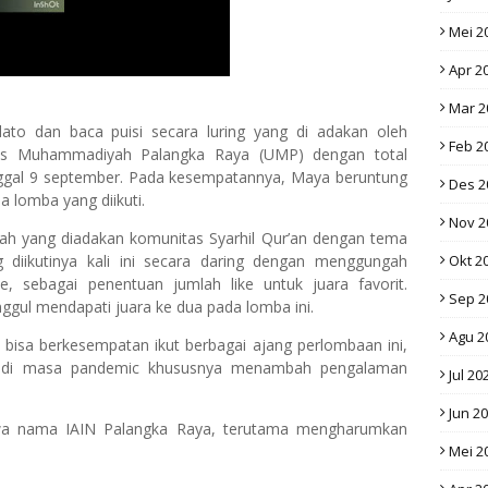
Mei 2
Apr 2
Mar 2
dato dan baca puisi secara luring yang di adakan oleh
Feb 2
itas Muhammadiyah Palangka Raya (UMP) dengan total
anggal 9 september. Pada kesempatannya, Maya beruntung
Des 2
a lomba yang diikuti.
Nov 2
wah yang diadakan komunitas Syarhil Qur’an dengan tema
ikutinya kali ini secara daring dengan menggungah
Okt 2
, sebagai penentuan jumlah like untuk juara favorit.
Sep 2
gul mendapati juara ke dua pada lomba ini.
Agu 2
 bisa berkesempatan ikut berbagai ajang perlombaan ini,
ri di masa pandemic khususnya menambah pengalaman
Jul 20
Jun 2
wa nama IAIN Palangka Raya, terutama mengharumkan
Mei 2