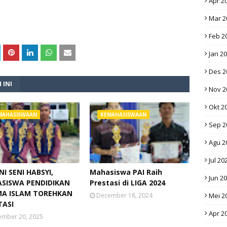
Apr 2
Mar 2
Feb 2
Jan 2
Des 2
 INI
Nov 2
Okt 2
MAHASISWAAN
KEMAHASISWAAN
Sep 2
Agu 2
Jul 20
I SENI HABSYI,
Mahasiswa PAI Raih
Jun 2
SISWA PENDIDIKAN
Prestasi di LIGA 2024
A ISLAM TOREHKAN
December 18, 2024
Mei 2
TASI
Apr 2
mber 20, 2025