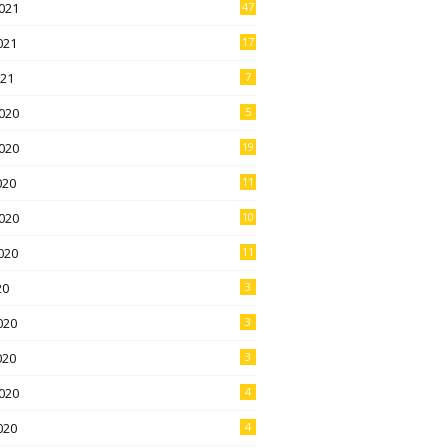
021
47
021
17
021
7
020
5
020
19
020
11
020
10
020
11
20
3
020
3
020
3
020
4
020
4