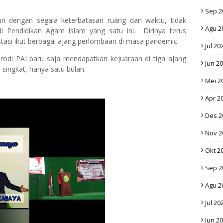
Sep 2
un dengan segala keterbatasan ruang dan waktu, tidak
Agu 2
i Pendidikan Agam Islam yang satu ini. Dirinya terus
stasi ikut berbagai ajang perlombaan di masa pandemic.
Jul 20
rodi PAI baru saja mendapatkan kejuaraan di tiga ajang
Jun 2
ingkat, hanya satu bulan.
Mei 2
Apr 2
Des 2
Nov 2
Okt 2
Sep 2
Agu 2
Jul 20
Jun 2