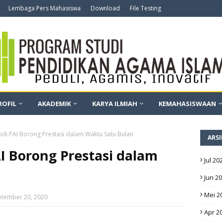
Lembaga Pers Mahasiswa
Download
File Testing
ROFIL
AKADEMIK
KARYA ILMIAH
KEMAHASISWAAN
odi PAI Borong Prestasi dalam Waktu Satu Bulan
ARSI
I Borong Prestasi dalam
Jul 20
Jun 2
Mei 2
ptember 20, 2020
Apr 2