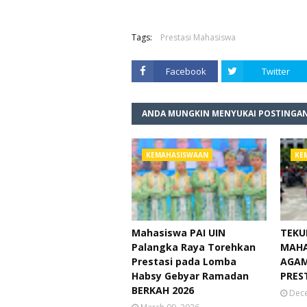
Tags:
Prestasi Mahasiswa
Facebook
Twitter
ANDA MUNGKIN MENYUKAI POSTINGAN
KEMAHASISWAAN
KE
Mahasiswa PAI UIN
TEKUN
Palangka Raya Torehkan
MAHA
Prestasi pada Lomba
AGAM
Habsy Gebyar Ramadan
PRES
BERKAH 2026
Dece