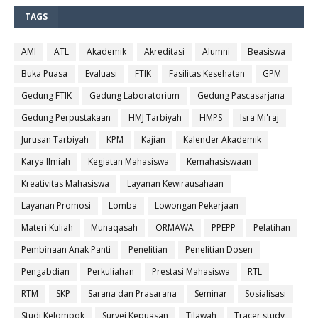
TAGS
AMI
ATL
Akademik
Akreditasi
Alumni
Beasiswa
Buka Puasa
Evaluasi
FTIK
Fasilitas Kesehatan
GPM
Gedung FTIK
Gedung Laboratorium
Gedung Pascasarjana
Gedung Perpustakaan
HMJ Tarbiyah
HMPS
Isra Mi'raj
Jurusan Tarbiyah
KPM
Kajian
Kalender Akademik
Karya Ilmiah
Kegiatan Mahasiswa
Kemahasiswaan
Kreativitas Mahasiswa
Layanan Kewirausahaan
Layanan Promosi
Lomba
Lowongan Pekerjaan
Materi Kuliah
Munaqasah
ORMAWA
PPEPP
Pelatihan
Pembinaan Anak Panti
Penelitian
Penelitian Dosen
Pengabdian
Perkuliahan
Prestasi Mahasiswa
RTL
RTM
SKP
Sarana dan Prasarana
Seminar
Sosialisasi
Studi Kelompok
Survei Kepuasan
Tilawah
Tracer study