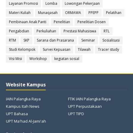
Layanan Promosi
Lomba
Lowongan Pekerjaan
Materi Kuliah
Munaqasah
ORMAWA
PPEPP
Pelatihan
Pembinaan Anak Panti
Penelitian
Penelitian Dosen
Pengabdian
Perkuliahan
Prestasi Mahasiswa
RTL
RTM
SKP
Sarana dan Prasarana
Seminar
Sosialisasi
Studi Kelompok
Survei Kepuasan
Tilawah
Tracer study
Visi Misi
Workshop
kegiatan sosial
Website Kampus
IAIN Palangka Raya
FTIK IAIN Palangka Raya
Kampus Itah News
UPT Perpustakaan
UPT Bahasa
UPT TIPD
UPT Ma'had Al-Jami'ah