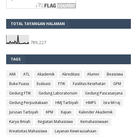
TOTAL TAYANGAN HALAMAN
789,227
TAGS
AMI
ATL
Akademik
Akreditasi
Alumni
Beasiswa
Buka Puasa
Evaluasi
FTIK
Fasilitas Kesehatan
GPM
Gedung FTIK
Gedung Laboratorium
Gedung Pascasarjana
Gedung Perpustakaan
HMJ Tarbiyah
HMPS
Isra Mi'raj
Jurusan Tarbiyah
KPM
Kajian
Kalender Akademik
Karya Ilmiah
Kegiatan Mahasiswa
Kemahasiswaan
Kreativitas Mahasiswa
Layanan Kewirausahaan