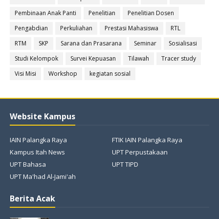
Pembinaan Anak Panti
Penelitian
Penelitian Dosen
Pengabdian
Perkuliahan
Prestasi Mahasiswa
RTL
RTM
SKP
Sarana dan Prasarana
Seminar
Sosialisasi
Studi Kelompok
Survei Kepuasan
Tilawah
Tracer study
Visi Misi
Workshop
kegiatan sosial
Website Kampus
IAIN Palangka Raya
FTIK IAIN Palangka Raya
Kampus Itah News
UPT Perpustakaan
UPT Bahasa
UPT TIPD
UPT Ma'had Al-Jami'ah
Berita Acak