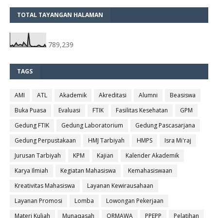
TOTAL TAYANGAN HALAMAN
789,239
TAGS
AMI
ATL
Akademik
Akreditasi
Alumni
Beasiswa
Buka Puasa
Evaluasi
FTIK
Fasilitas Kesehatan
GPM
Gedung FTIK
Gedung Laboratorium
Gedung Pascasarjana
Gedung Perpustakaan
HMJ Tarbiyah
HMPS
Isra Mi'raj
Jurusan Tarbiyah
KPM
Kajian
Kalender Akademik
Karya Ilmiah
Kegiatan Mahasiswa
Kemahasiswaan
Kreativitas Mahasiswa
Layanan Kewirausahaan
Layanan Promosi
Lomba
Lowongan Pekerjaan
Materi Kuliah
Munaqasah
ORMAWA
PPEPP
Pelatihan