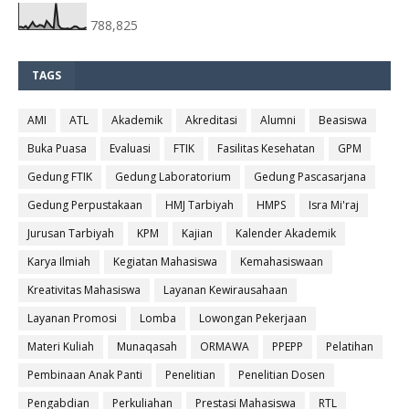
788,825
TAGS
AMI
ATL
Akademik
Akreditasi
Alumni
Beasiswa
Buka Puasa
Evaluasi
FTIK
Fasilitas Kesehatan
GPM
Gedung FTIK
Gedung Laboratorium
Gedung Pascasarjana
Gedung Perpustakaan
HMJ Tarbiyah
HMPS
Isra Mi'raj
Jurusan Tarbiyah
KPM
Kajian
Kalender Akademik
Karya Ilmiah
Kegiatan Mahasiswa
Kemahasiswaan
Kreativitas Mahasiswa
Layanan Kewirausahaan
Layanan Promosi
Lomba
Lowongan Pekerjaan
Materi Kuliah
Munaqasah
ORMAWA
PPEPP
Pelatihan
Pembinaan Anak Panti
Penelitian
Penelitian Dosen
Pengabdian
Perkuliahan
Prestasi Mahasiswa
RTL