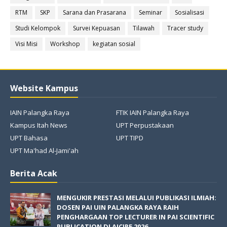
RTM
SKP
Sarana dan Prasarana
Seminar
Sosialisasi
Studi Kelompok
Survei Kepuasan
Tilawah
Tracer study
Visi Misi
Workshop
kegiatan sosial
Website Kampus
IAIN Palangka Raya
FTIK IAIN Palangka Raya
Kampus Itah News
UPT Perpustakaan
UPT Bahasa
UPT TIPD
UPT Ma'had Al-Jami'ah
Berita Acak
MENGUKIR PRESTASI MELALUI PUBLIKASI ILMIAH:
DOSEN PAI UIN PALANGKA RAYA RAIH
PENGHARGAAN TOP LECTURER IN PAI SCIENTIFIC
PUBLICATION DI AICIRE 2026