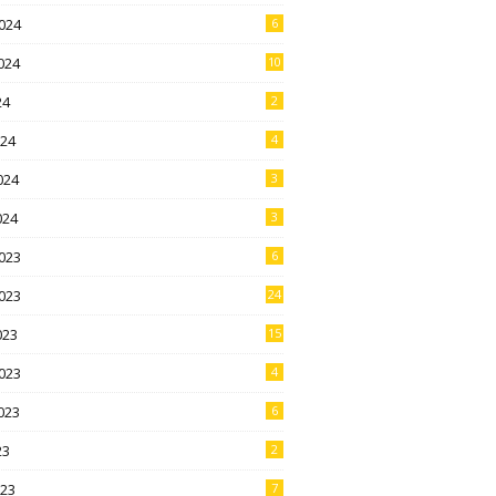
024
6
024
10
24
2
024
4
024
3
024
3
023
6
023
24
023
15
023
4
023
6
23
2
023
7