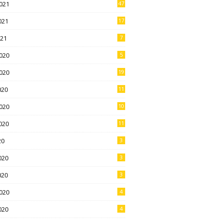
021
47
021
17
021
7
020
5
020
19
020
11
020
10
020
11
20
3
020
3
020
3
020
4
020
4