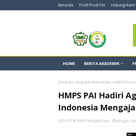
Beranda
Profil Prodi PAI
Hubungi Kami
HOME
BERITA AKADEMIK
P
Beranda
Kegiatan Mahasiswa
HMPS PAI Had
HMPS PAI Hadiri A
Indonesia Mengaja
PAI FTIK IAIN Palangka Raya
Minggu, Apr