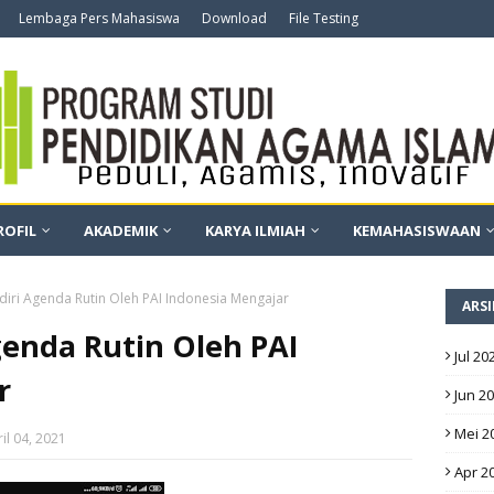
Lembaga Pers Mahasiswa
Download
File Testing
ROFIL
AKADEMIK
KARYA ILMIAH
KEMAHASISWAAN
iri Agenda Rutin Oleh PAI Indonesia Mengajar
ARSI
genda Rutin Oleh PAI
Jul 20
r
Jun 2
Mei 2
il 04, 2021
Apr 2