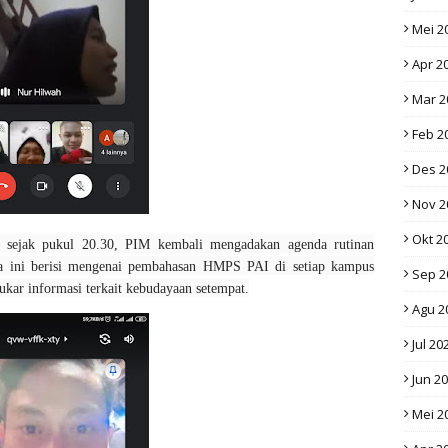
Mei 2
Apr 2
Mar 2
Feb 2
Des 2
Nov 2
Okt 2
1 sejak pukul 20.30, PIM kembali mengadakan agenda rutinan
da ini berisi mengenai pembahasan HMPS PAI di setiap kampus
Sep 2
kar informasi terkait kebudayaan setempat.
Agu 2
Jul 20
Jun 2
Mei 2