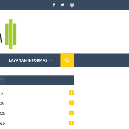
LAYANAN INFORMASI
P
26
1
026
2
026
3
026
1