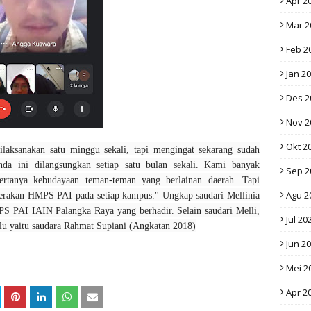
Apr 2
Mar 2
Feb 2
Jan 2
Des 2
Nov 2
Okt 2
laksanakan satu minggu sekali, tapi mengingat sekarang sudah
nda ini dilangsungkan setiap satu bulan sekali. Kami banyak
Sep 2
bertanya kebudayaan teman-teman yang berlainan daerah. Tapi
Agu 2
erakan HMPS PAI pada setiap kampus." Ungkap saudari Mellinia
PS PAI IAIN Palangka Raya yang berhadir. Selain saudari Melli,
Jul 20
lu yaitu saudara Rahmat Supiani (Angkatan 2018)
Jun 2
Mei 2
Apr 2