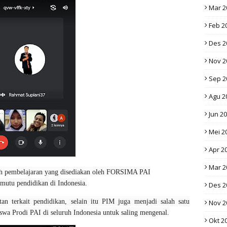
Mar 2
Feb 2
Des 2
Nov 2
Sep 2
Agu 2
Jun 2
Mei 2
Apr 2
Mar 2
h pembelajaran yang disediakan oleh FORSIMA PAI
utu pendidikan di Indonesia.
Des 2
an terkait pendidikan, selain itu PIM juga menjadi salah satu
Nov 2
swa Prodi PAI di seluruh Indonesia untuk saling mengenal.
Okt 2