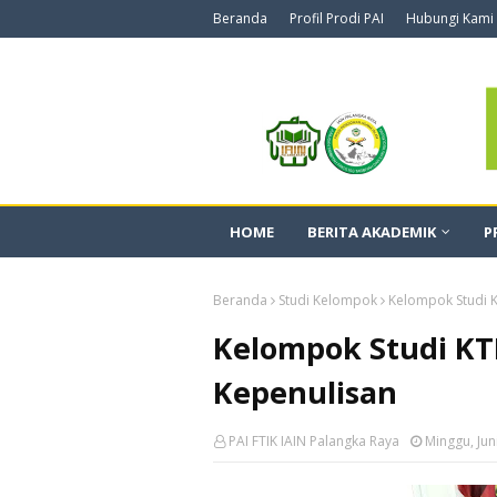
Beranda
Profil Prodi PAI
Hubungi Kami
HOME
BERITA AKADEMIK
P
Beranda
Studi Kelompok
Kelompok Studi K
Kelompok Studi KT
Kepenulisan
PAI FTIK IAIN Palangka Raya
Minggu, Jun