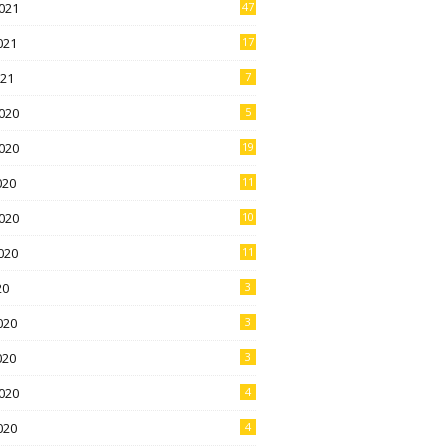
021
47
021
17
021
7
020
5
020
19
020
11
020
10
020
11
20
3
020
3
020
3
020
4
020
4