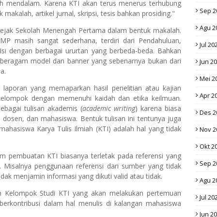
ih mendalam. Karena KTI akan terus menerus terhubung
Sep 2
kalah, artikel jurnal, skripsi, tesis bahkan prosiding."
Agu 2
 sejak Sekolah Menengah Pertama dalam bentuk makalah.
P masih sangat sederhana, terdiri dari Pendahuluan,
Jul 20
si dengan berbagai ururtan yang berbeda-beda. Bahkan
 beragam model dan banner yang sebenarnya bukan dari
Jun 2
a.
Mei 2
au laporan yang memaparkan hasil penelitian atau kajian
Apr 2
kelompok dengan memenuhi kaidah dan etika keilmuan.
sebagai tulisan akademis (
academic writing
) karena biasa
Des 2
i, dosen, dan mahasiswa. Bentuk tulisan ini tentunya juga
mahasiswa Karya Tulis Ilmiah (KTI) adalah hal yang tidak
Nov 2
Okt 2
lam pembuatan KTI biasanya terletak pada referensi yang
Sep 2
. Misalnya penggunaan referensi dari sumber yang tidak
tidak menjamin informasi yang dikuti valid atau tidak.
Agu 2
h Kelompok Studi KTI yang akan melakukan pertemuan
Jul 20
 berkontribusi dalam hal menulis di kalangan mahasiswa
Jun 2