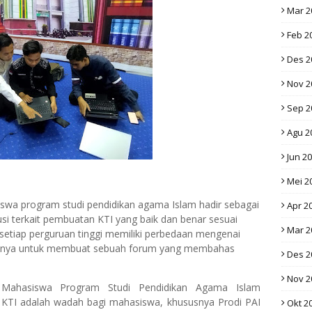
Mar 2
Feb 2
Des 2
Nov 2
Sep 2
Agu 2
Jun 2
Mei 2
swa program studi pendidikan agama Islam hadir sebagai
Apr 2
si terkait pembuatan KTI yang baik dan benar sesuai
Mar 2
etiap perguruan tinggi memiliki perbedaan mengenai
lahnya untuk membuat sebuah forum yang membahas
Des 2
Nov 2
 Mahasiswa Program Studi Pendidikan Agama Islam
KTI adalah wadah bagi mahasiswa, khususnya Prodi PAI
Okt 2