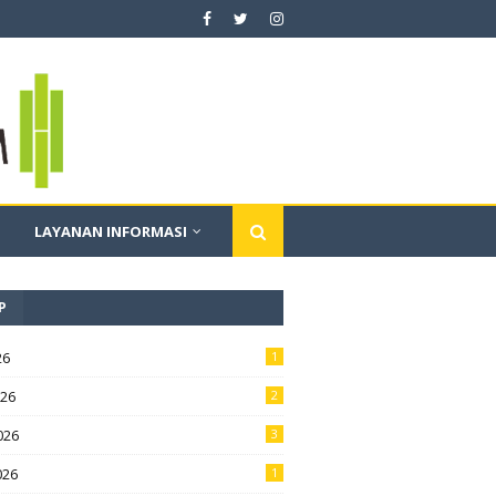
LAYANAN INFORMASI
P
26
1
026
2
026
3
026
1