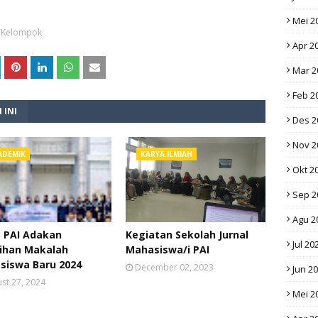
Mei 2
i Kelompok
Apr 2
Mar 2
Feb 2
 INI
Des 2
Nov 2
ADEMIK
KARYA ILMIAH
Okt 2
Sep 2
Agu 2
 PAI Adakan
Kegiatan Sekolah Jurnal
Jul 20
tihan Makalah
Mahasiswa/i PAI
siswa Baru 2024
December 02, 2023
Jun 2
st 27, 2024
Mei 2