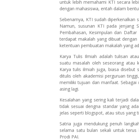
untuk lebih memahami KTI secara leb
dengan mahasiswa, entah dalam bentuk ma
Sebenarnya, KTI sudah diperkenalkan
Namun, susunan KTI pada jenjang SM
Pembahasan, Kesimpulan dan Daftar I
terdapat makalah yang dibuat dengan
ketentuan pembuatan makalah yang ad
Karya Tulis Ilmiah adalah tulisan at
suatu masalah oleh seseorang atau 
Karya tulis ilmiah juga, biasa disebut 
ditulis oleh akademisi perguruan tingg
memiliki tujuan dan manfaat. Sebagai 
asing lagi.
Kesalahan yang sering kali terjadi da
tidak sesuai dengna standar yang ada
jelas seperti blogspot, atau situs yang 
Satria juga mendukung penuh langka
selama satu bulan sekali untuk terus
Prodi PAI.