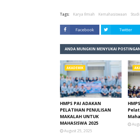
Tags:
Karya Ilmiah
Kemahasiswaan
Stud
Facebook
Twitter
ANDA MUNGKIN MENYUKAI POSTINGAN
AKADEMIK
AK
HMPS PAI ADAKAN
HMPS
PELATIHAN PENULISAN
Pela
MAKALAH UNTUK
Maha
MAHASISWA 2025
Augu
August 25, 2025