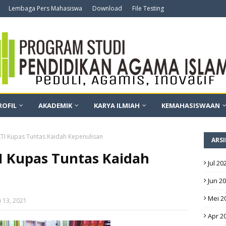
Lembaga Pers Mahasiswa
Download
File Testing
ROFIL
AKADEMIK
KARYA ILMIAH
KEMAHASISWAAN
TI Kupas Tuntas Kaidah Kepenulisan
ARSI
I Kupas Tuntas Kaidah
Jul 20
Jun 2
Mei 2
i 13, 2021
Apr 2