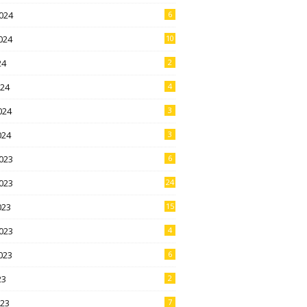
024
6
024
10
24
2
024
4
024
3
024
3
023
6
023
24
023
15
023
4
023
6
23
2
023
7