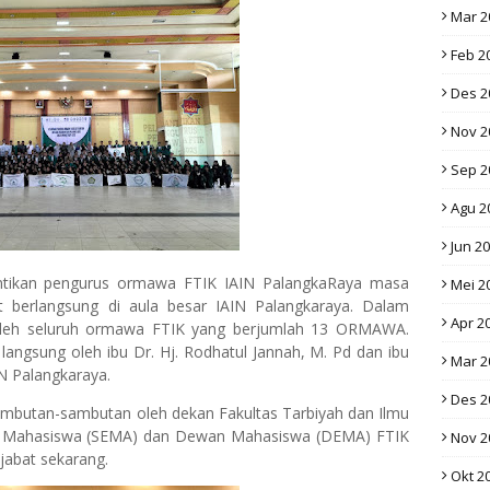
Mar 2
Feb 2
Des 2
Nov 2
Sep 2
Agu 2
Jun 2
lantikan pengurus ormawa FTIK IAIN PalangkaRaya masa
Mei 2
t berlangsung di aula besar IAIN Palangkaraya. Dalam
Apr 2
i oleh seluruh ormawa FTIK yang berjumlah 13 ORMAWA.
langsung oleh ibu Dr. Hj. Rodhatul Jannah, M. Pd dan ibu
Mar 2
N Palangkaraya.
Des 2
 sambutan-sambutan oleh dekan Fakultas Tarbiyah dan Ilmu
t Mahasiswa (SEMA) dan Dewan Mahasiswa (DEMA) FTIK
Nov 2
abat sekarang.
Okt 2