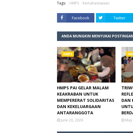
Tags:
HMPS
Kemahasiswaan
Facebook
Twitter
ANDA MUNGKIN MENYUKAI POSTINGAN
HMPS
HM
HMPS PAI GELAR MALAM
TRIW
KEAKRABAN UNTUK
REFLE
MEMPERERAT SOLIDARITAS
DAN 
DAN KEKELUARGAAN
UNTU
ANTARANGGOTA
BERD
June 20, 2026
May 