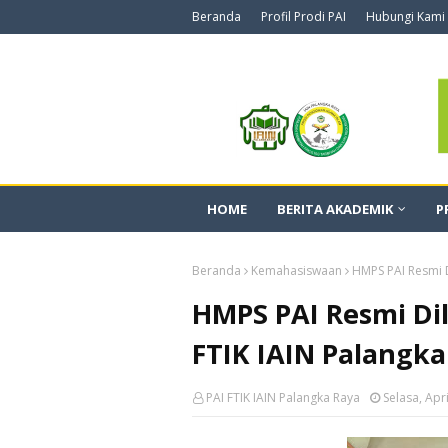
Beranda
Profil Prodi PAI
Hubungi Kami
HOME
BERITA AKADEMIK
P
Beranda
Kemahasiswaan
HMPS PAI Resmi 
HMPS PAI Resmi D
FTIK IAIN Palangka
PAI FTIK IAIN Palangka Raya
Selasa, Apr