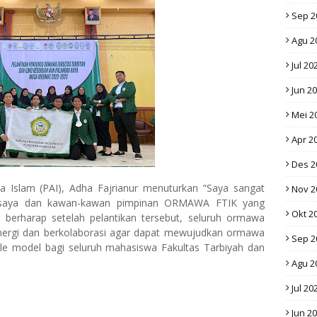
Sep 2
Agu 2
Jul 20
Jun 2
Mei 2
Apr 2
Des 2
slam (PAI), Adha Fajrianur menuturkan “Saya sangat
Nov 2
ya saya dan kawan-kawan pimpinan ORMAWA FTIK yang
Okt 2
 berharap setelah pelantikan tersebut, seluruh ormawa
inergi dan berkolaborasi agar dapat mewujudkan ormawa
Sep 2
le model bagi seluruh mahasiswa Fakultas Tarbiyah dan
Agu 2
Jul 20
Jun 2