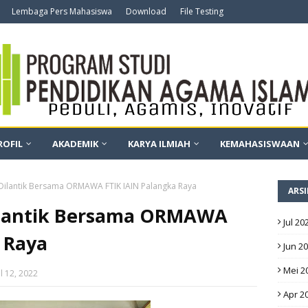
Lembaga Pers Mahasiswa
Download
File Testing
ROFIL
AKADEMIK
KARYA ILMIAH
KEMAHASISWAAN
Dilantik Bersama ORMAWA FTIK IAIN Palangka Raya
ARSI
ilantik Bersama ORMAWA
Jul 20
 Raya
Jun 2
Mei 2
il 12, 2022
Apr 2