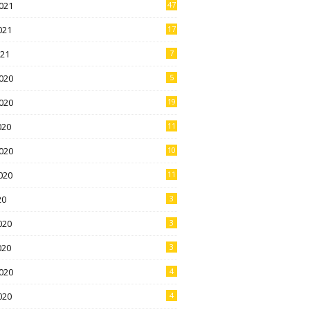
021
47
021
17
021
7
020
5
020
19
020
11
020
10
020
11
20
3
020
3
020
3
020
4
020
4