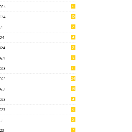
024
6
024
10
24
2
024
4
024
3
024
3
023
6
023
24
023
15
023
4
023
6
23
2
023
7