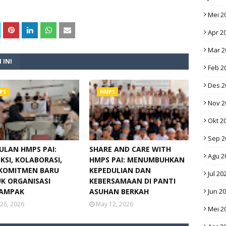
Mei 2
Apr 2
Mar 2
 INI
Feb 2
Des 2
PS
HMPS
Nov 2
Okt 2
Sep 2
ULAN HMPS PAI:
SHARE AND CARE WITH
Agu 2
KSI, KOLABORASI,
HMPS PAI: MENUMBUHKAN
KOMITMEN BARU
KEPEDULIAN DAN
Jul 20
K ORGANISASI
KEBERSAMAAN DI PANTI
AMPAK
ASUHAN BERKAH
Jun 2
26, 2026
May 12, 2026
Mei 2