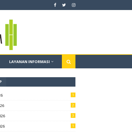
LAYANAN INFORMASI
P
26
1
026
2
026
3
026
1