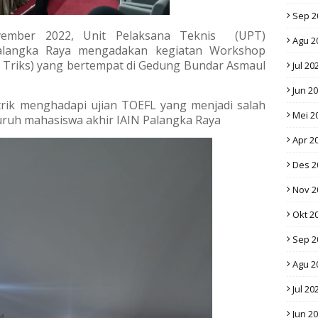
Sep 2
vember 2022, Unit Pelaksana Teknis (UPT)
Agu 2
langka Raya mengadakan kegiatan Workshop
 Triks) yang bertempat di Gedung Bundar Asmaul
Jul 20
Jun 2
trik menghadapi ujian TOEFL yang menjadi salah
Mei 2
luruh mahasiswa akhir IAIN Palangka Raya
Apr 2
Des 2
Nov 2
Okt 2
Sep 2
Agu 2
Jul 20
Jun 2