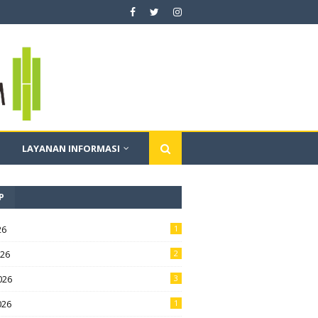
LAYANAN INFORMASI
P
26
1
026
2
026
3
026
1