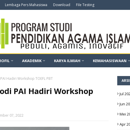
Lembaga Pers Mahasiswa
Download
File Testing
ROFIL
AKADEMIK
KARYA ILMIAH
KEMAHASISWAAN
 PAI Hadiri Workshop TOEFL PBT
ARSI
odi PAI Hadiri Workshop
Jul 20
Jun 2
Mei 2
mber 07, 2022
Apr 2