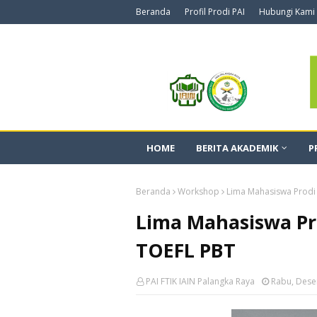
Beranda
Profil Prodi PAI
Hubungi Kami
HOME
BERITA AKADEMIK
P
Beranda
Workshop
Lima Mahasiswa Prodi
Lima Mahasiswa Pr
TOEFL PBT
PAI FTIK IAIN Palangka Raya
Rabu, Dese