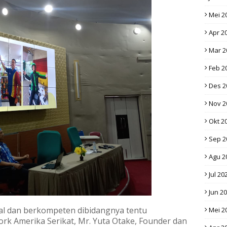
Mei 2
Apr 2
Mar 2
Feb 2
Des 2
Nov 2
Okt 2
Sep 2
Agu 2
Jul 20
Jun 2
 dan berkompeten dibidangnya tentu
Mei 2
rk Amerika Serikat, Mr. Yuta Otake, Founder dan