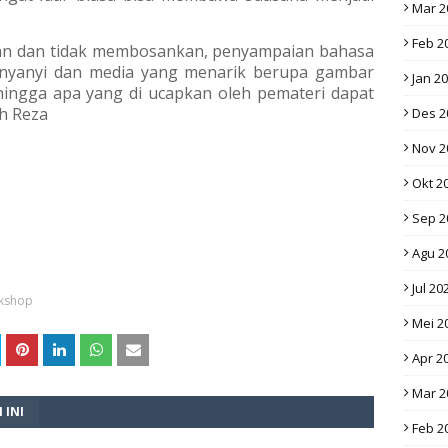
Mar 2
Feb 2
an dan tidak membosankan, penyampaian bahasa
nyanyi dan media yang menarik berupa gambar
Jan 2
ehingga apa yang di ucapkan oleh pemateri dapat
h Reza
Des 2
Nov 2
Okt 2
Sep 2
Agu 2
Jul 20
kshop
Mei 2
Apr 2
Mar 2
 INI
Feb 2