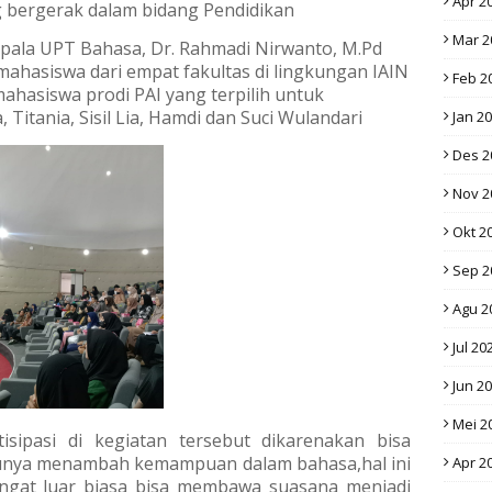
Apr 2
 bergerak dalam bidang Pendidikan
Mar 2
epala UPT Bahasa, Dr. Rahmadi Nirwanto, M.Pd
 mahasiswa dari empat fakultas di lingkungan IAIN
Feb 2
mahasiswa prodi PAI yang terpilih untuk
 Titania, Sisil Lia, Hamdi dan Suci Wulandari
Jan 2
Des 2
Nov 2
Okt 2
Sep 2
Agu 2
Jul 20
Jun 2
Mei 2
sipasi di kegiatan tersebut dikarenakan bisa
unya menambah kemampuan dalam bahasa,hal ini
Apr 2
ngat luar biasa bisa membawa suasana menjadi