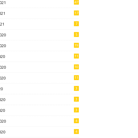
021
47
021
17
021
7
020
5
020
19
020
11
020
10
020
11
20
3
020
3
020
3
020
4
020
4