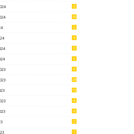
024
6
024
10
24
2
024
4
024
3
024
3
023
6
023
24
023
15
023
4
023
6
23
2
023
7