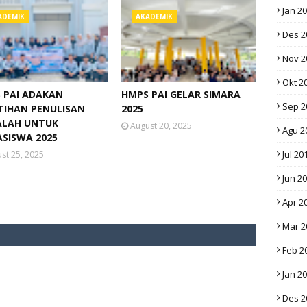
Jan 2
ADEMIK
AKADEMIK
Des 2
Nov 2
Okt 2
 PAI ADAKAN
HMPS PAI GELAR SIMARA
Sep 2
TIHAN PENULISAN
2025
LAH UNTUK
August 20, 2025
Agu 2
SISWA 2025
Jul 20
st 25, 2025
Jun 2
Apr 2
Mar 2
Feb 2
Jan 2
Des 2