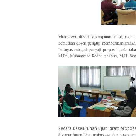
Mahasiswa diberi kesempatan untuk memapa
kemudian dosen penguji memberikan arahan 
bertugas sebagai penguji proposal pada tah
M.Pd, Muhammad Redha Anshari, M.H, Sond
Secara keseluruhan ujian draft proposa
diguyur hujan lebat mahasiswa dan dosen pen