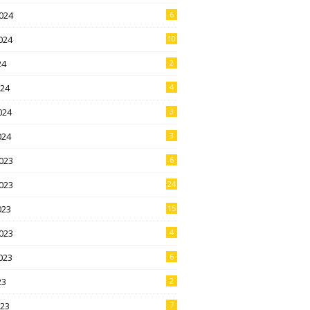
024
6
024
10
24
2
024
4
024
3
024
3
023
6
023
24
023
15
023
4
023
6
23
2
023
7