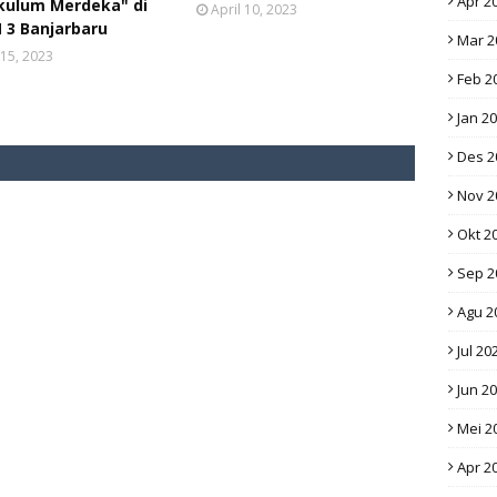
Apr 2
kulum Merdeka" di
April 10, 2023
 3 Banjarbaru
Mar 2
15, 2023
Feb 2
Jan 2
Des 2
Nov 2
Okt 2
Sep 2
Agu 2
Jul 20
Jun 2
Mei 2
Apr 2