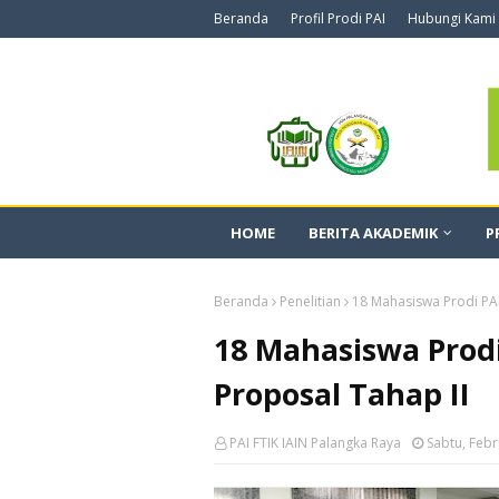
Beranda
Profil Prodi PAI
Hubungi Kami
HOME
BERITA AKADEMIK
P
Beranda
Penelitian
18 Mahasiswa Prodi PAI 
18 Mahasiswa Prodi
Proposal Tahap II
PAI FTIK IAIN Palangka Raya
Sabtu, Febr