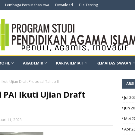
Lembaga Pers Mahasiswa
Download
File Testing
ROFIL
AKADEMIK
KARYA ILMIAH
KEMAHASISWAAN
Ikuti Ujian Draft Proposal Tahap II
ARSI
 PAI Ikuti Ujian Draft
Jul 20
Jun 2
Mei 2
uari 11, 2023
Apr 2