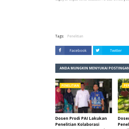
Tags:
Penelitian
Facebook
Twitter
ANDA MUNGKIN MENYUKAI POSTINGAN
PENELITIAN
PEN
Dosen Prodi PAI Lakukan
Dosen
Penelitian Kolaborasi
Penel