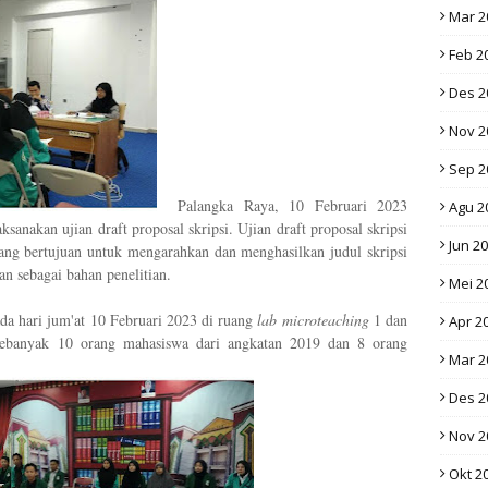
Mar 2
Feb 2
Des 2
Nov 2
Sep 2
Palangka Raya, 10 Februari 2023
Agu 2
anakan ujian draft proposal skripsi. Ujian draft proposal skripsi
Jun 2
yang bertujuan untuk mengarahkan dan m
enghasilkan judul skripsi
an sebagai bahan penelitian.
Mei 2
ada hari jum'at 10 Februari 2023 di ruang
lab microteaching
1 dan
Apr 2
Sebanyak 10 orang mahasiswa dari angkatan 2019 dan 8 orang
Mar 2
Des 2
Nov 2
Okt 2