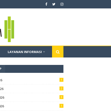
LAYANAN INFORMASI
P
26
1
026
2
026
3
026
1