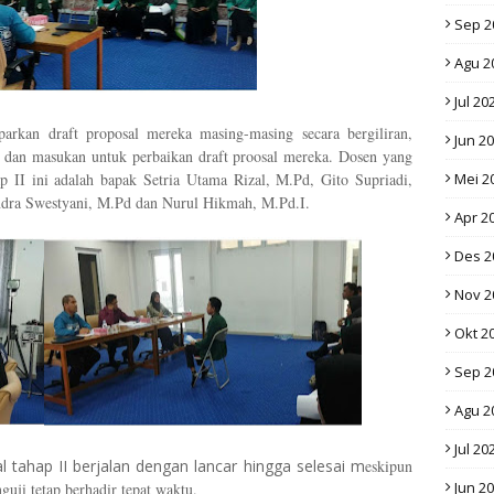
Sep 2
Agu 2
Jul 20
rkan draft proposal mereka masing-masing secara bergiliran,
Jun 2
dan masukan untuk perbaikan draft proosal mereka. Dosen yang
ap II ini adalah bapak Setria Utama Rizal, M.Pd, Gito Supriadi,
Mei 2
ra Swestyani, M.Pd dan Nurul Hikmah, M.Pd.I.
Apr 2
Des 2
Nov 2
Okt 2
Sep 2
Agu 2
Jul 20
l tahap II berjalan dengan lancar hingga selesai m
eskipun
Jun 2
guji tetap berhadir tepat waktu.