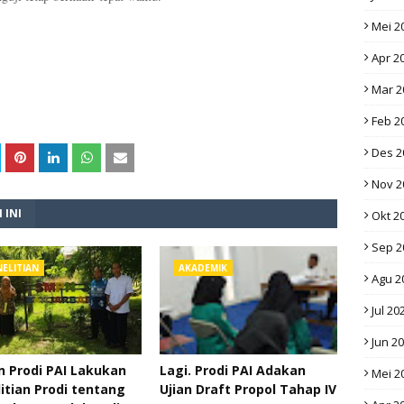
Mei 2
Apr 2
Mar 2
Feb 2
Des 2
Nov 2
 INI
Okt 2
Sep 2
ELITIAN
AKADEMIK
Agu 2
Jul 20
Jun 2
 Prodi PAI Lakukan
Lagi. Prodi PAI Adakan
Mei 2
itian Prodi tentang
Ujian Draft Propol Tahap IV