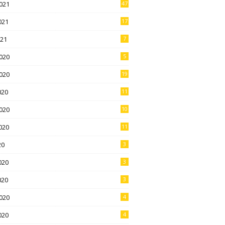
021
47
021
17
021
7
020
5
020
19
020
11
020
10
020
11
20
3
020
3
020
3
020
4
020
4