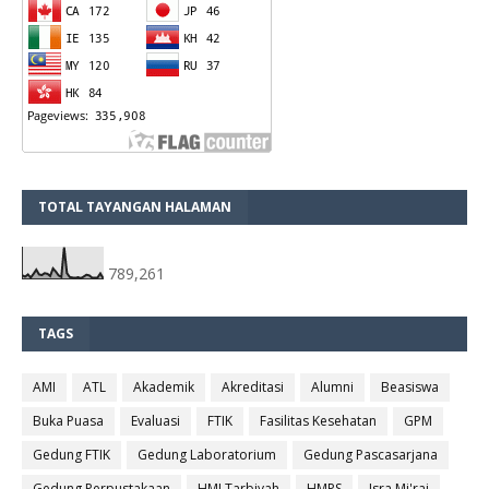
TOTAL TAYANGAN HALAMAN
789,261
TAGS
AMI
ATL
Akademik
Akreditasi
Alumni
Beasiswa
Buka Puasa
Evaluasi
FTIK
Fasilitas Kesehatan
GPM
Gedung FTIK
Gedung Laboratorium
Gedung Pascasarjana
Gedung Perpustakaan
HMJ Tarbiyah
HMPS
Isra Mi'raj