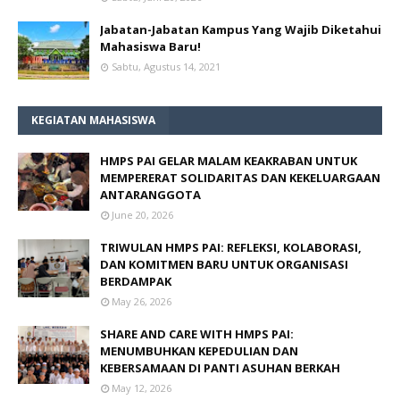
Jabatan-Jabatan Kampus Yang Wajib Diketahui
Mahasiswa Baru!
Sabtu, Agustus 14, 2021
KEGIATAN MAHASISWA
HMPS PAI GELAR MALAM KEAKRABAN UNTUK
MEMPERERAT SOLIDARITAS DAN KEKELUARGAAN
ANTARANGGOTA
June 20, 2026
TRIWULAN HMPS PAI: REFLEKSI, KOLABORASI,
DAN KOMITMEN BARU UNTUK ORGANISASI
BERDAMPAK
May 26, 2026
SHARE AND CARE WITH HMPS PAI:
MENUMBUHKAN KEPEDULIAN DAN
KEBERSAMAAN DI PANTI ASUHAN BERKAH
May 12, 2026