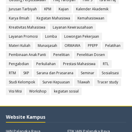
Jurusan Tarbiyah
KPM
Kajian
Kalender Akademik
Karya Ilmiah
Kegiatan Mahasiswa
Kemahasiswaan
Kreativitas Mahasiswa
Layanan Kewirausahaan
Layanan Promosi
Lomba
Lowongan Pekerjaan
Materi Kuliah
Munaqasah
ORMAWA
PPEPP
Pelatihan
Pembinaan Anak Panti
Penelitian
Penelitian Dosen
Pengabdian
Perkuliahan
Prestasi Mahasiswa
RTL
RTM
SKP
Sarana dan Prasarana
Seminar
Sosialisasi
Studi Kelompok
Survei Kepuasan
Tilawah
Tracer study
Visi Misi
Workshop
kegiatan sosial
Website Kampus
IAIN Palangka Raya
FTIK IAIN Palangka Raya