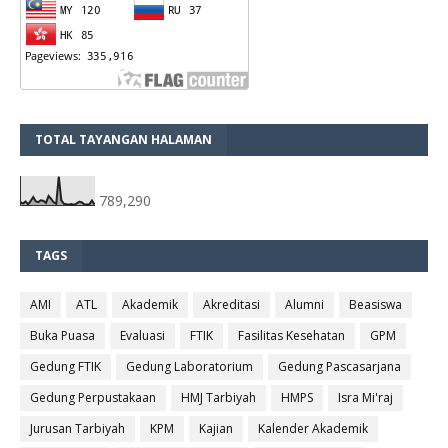
TOTAL TAYANGAN HALAMAN
789,290
TAGS
AMI
ATL
Akademik
Akreditasi
Alumni
Beasiswa
Buka Puasa
Evaluasi
FTIK
Fasilitas Kesehatan
GPM
Gedung FTIK
Gedung Laboratorium
Gedung Pascasarjana
Gedung Perpustakaan
HMJ Tarbiyah
HMPS
Isra Mi'raj
Jurusan Tarbiyah
KPM
Kajian
Kalender Akademik