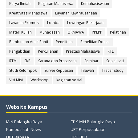
Karya Ilmiah
Kegiatan Mahasiswa
Kemahasiswaan
Kreativitas Mahasiswa
Layanan Kewirausahaan
Layanan Promosi
Lomba
Lowongan Pekerjaan
Materi Kuliah
Munaqasah
ORMAWA
PPEPP
Pelatihan
Pembinaan Anak Panti
Penelitian
Penelitian Dosen
Pengabdian
Perkuliahan
Prestasi Mahasiswa
RTL
RTM
SKP
Sarana dan Prasarana
Seminar
Sosialisasi
Studi Kelompok
Survei Kepuasan
Tilawah
Tracer study
Visi Misi
Workshop
kegiatan sosial
Website Kampus
IAIN Palangka Raya
FTIK IAIN Palangka Raya
Kampus Itah News
UPT Perpustakaan
UPT Bahasa
UPT TIPD