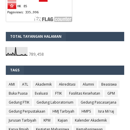
TOTAL TAYANGAN HALAMAN
789,458
TAGS
AMI
ATL
Akademik
Akreditasi
Alumni
Beasiswa
Buka Puasa
Evaluasi
FTIK
Fasilitas Kesehatan
GPM
Gedung FTIK
Gedung Laboratorium
Gedung Pascasarjana
Gedung Perpustakaan
HMJ Tarbiyah
HMPS
Isra Mi'raj
Jurusan Tarbiyah
KPM
Kajian
Kalender Akademik
Karya Ilmiah
Kegiatan Mahasiswa
Kemahasiswaan