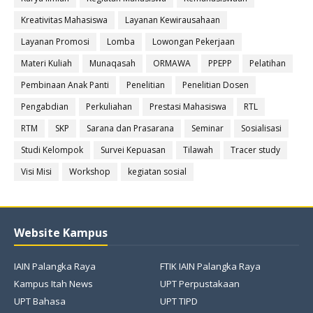
Kreativitas Mahasiswa
Layanan Kewirausahaan
Layanan Promosi
Lomba
Lowongan Pekerjaan
Materi Kuliah
Munaqasah
ORMAWA
PPEPP
Pelatihan
Pembinaan Anak Panti
Penelitian
Penelitian Dosen
Pengabdian
Perkuliahan
Prestasi Mahasiswa
RTL
RTM
SKP
Sarana dan Prasarana
Seminar
Sosialisasi
Studi Kelompok
Survei Kepuasan
Tilawah
Tracer study
Visi Misi
Workshop
kegiatan sosial
Website Kampus
IAIN Palangka Raya
FTIK IAIN Palangka Raya
Kampus Itah News
UPT Perpustakaan
UPT Bahasa
UPT TIPD